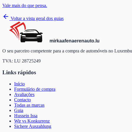
Vale mais do que pensa.
Voltar a vista geral dos guias
mir
kaafen
aeren
auto
.lu
O seu parceiro competente para a compra de automóveis no Luxemburg
TVA: LU 28725249
Links rápidos
Início
Formulário de compra
Avaliações
Contacto
Todas as marcas
Guia
Hussein Issa
Wir vs Konkurrenz
Sichere Auszahlung