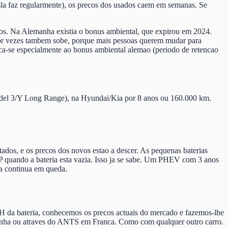
la faz regularmente), os precos dos usados caem em semanas. Se
os. Na Alemanha existia o bonus ambiental, que expirou em 2024.
or vezes tambem sobe, porque mais pessoas querem mudar para
ica-se especialmente ao bonus ambiental alemao (periodo de retencao
 (Model 3/Y Long Range), na Hyundai/Kia por 8 anos ou 160.000 km.
dos, e os precos dos novos estao a descer. As pequenas baterias
 quando a bateria esta vazia. Isso ja se sabe. Um PHEV com 3 anos
a continua em queda.
 da bateria, conhecemos os precos actuais do mercado e fazemos-lhe
manha ou atraves do ANTS em Franca. Como com qualquer outro carro.