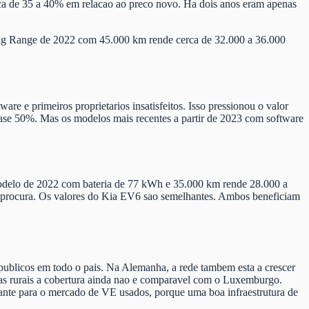
ca de 35 a 40% em relacao ao preco novo. Ha dois anos eram apenas
g Range de 2022 com 45.000 km rende cerca de 32.000 a 36.000
re e primeiros proprietarios insatisfeitos. Isso pressionou o valor
ase 50%. Mas os modelos mais recentes a partir de 2023 com software
delo de 2022 com bateria de 77 kWh e 35.000 km rende 28.000 a
rte procura. Os valores do Kia EV6 sao semelhantes. Ambos beneficiam
ublicos em todo o pais. Na Alemanha, a rede tambem esta a crescer
nas rurais a cobertura ainda nao e comparavel com o Luxemburgo.
rtante para o mercado de VE usados, porque uma boa infraestrutura de