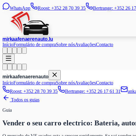
WhatsApp
Roost: +352 28 70 39 35
Bertrange: +352 26 1
mir
kaafen
aeren
auto
.lu
Início
Formulário de compra
Sobre nós
Avaliações
Contacto
mir
kaafen
aeren
auto
Início
Formulário de compra
Sobre nós
Avaliações
Contacto
Roost: +352 28 70 39 35
Bertrange: +352 26 17 61 31
ank
Todos os guias
Guia
Vender o seu carro electrico:
Bateria, aut
O mercado de VE usados esta a crescer rapidamente. Se vai vender a