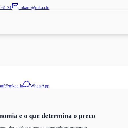
7 61 31
ankauf@mkaa.lu
auf@mkaa.lu
WhatsApp
onomia e o que determina o preco
gora, deve saber o que os compradores procuram.