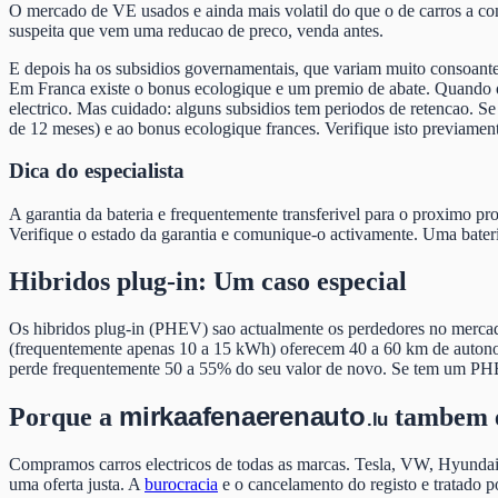
O mercado de VE usados e ainda mais volatil do que o de carros a c
suspeita que vem uma reducao de preco, venda antes.
E depois ha os subsidios governamentais, que variam muito consoant
Em Franca existe o bonus ecologique e um premio de abate. Quando 
electrico. Mas cuidado: alguns subsidios tem periodos de retencao. S
de 12 meses) e ao bonus ecologique frances. Verifique isto previamen
Dica do especialista
A garantia da bateria e frequentemente transferivel para o proximo 
Verifique o estado da garantia e comunique-o activamente. Uma bateri
Hibridos plug-in: Um caso especial
Os hibridos plug-in (PHEV) sao actualmente os perdedores no mercado
(frequentemente apenas 10 a 15 kWh) oferecem 40 a 60 km de autonom
perde frequentemente 50 a 55% do seu valor de novo. Se tem um PHE
mir
kaafen
aeren
auto
Porque a
tambem e
.lu
Compramos carros electricos de todas as marcas. Tesla, VW, Hyundai
uma oferta justa. A
burocracia
e o cancelamento do registo e tratad