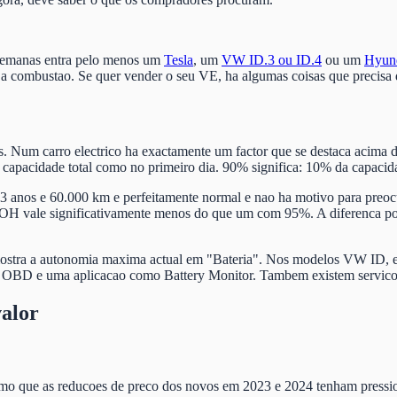
 semanas entra pelo menos um
Tesla
, um
VW ID.3 ou ID.4
ou um
Hyund
s a combustao. Se quer vender o seu VE, ha algumas coisas que precisa 
. Num carro electrico ha exactamente um factor que se destaca acima d
 capacidade total como no primeiro dia. 90% significa: 10% da capacida
nos e 60.000 km e perfeitamente normal e nao ha motivo para preocu
OH vale significativamente menos do que um com 95%. A diferenca pode
 mostra a autonomia maxima actual em "Bateria". Nos modelos VW ID, e
e OBD e uma aplicacao como Battery Monitor. Tambem existem servicos 
alor
mesmo que as reducoes de preco dos novos em 2023 e 2024 tenham pres