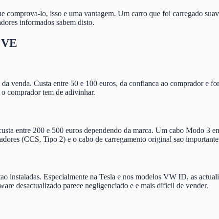
gue comprova-lo, isso e uma vantagem. Um carro que foi carregado su
dores informados sabem disto.
u VE
s da venda. Custa entre 50 e 100 euros, da confianca ao comprador e 
o comprador tem de adivinhar.
sta entre 200 e 500 euros dependendo da marca. Um cabo Modo 3 em fa
ptadores (CCS, Tipo 2) e o cabo de carregamento original sao important
estao instaladas. Especialmente na Tesla e nos modelos VW ID, as actual
re desactualizado parece negligenciado e e mais dificil de vender.