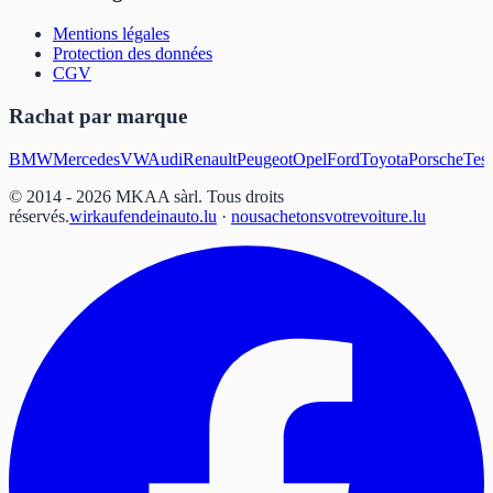
Mentions légales
Protection des données
CGV
Rachat par marque
BMW
Mercedes
VW
Audi
Renault
Peugeot
Opel
Ford
Toyota
Porsche
Tesl
© 2014 - 2026 MKAA sàrl.
Tous droits
réservés.
wirkaufendeinauto.lu
·
nousachetonsvotrevoiture.lu