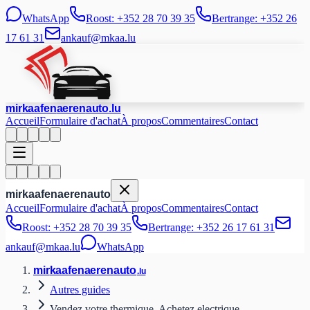
WhatsApp
Roost: +352 28 70 39 35
Bertrange: +352 26
17 61 31
ankauf@mkaa.lu
mir
kaafen
aeren
auto
.lu
Accueil
Formulaire d'achat
À propos
Commentaires
Contact
mir
kaafen
aeren
auto
Accueil
Formulaire d'achat
À propos
Commentaires
Contact
Roost: +352 28 70 39 35
Bertrange: +352 26 17 61 31
ankauf@mkaa.lu
WhatsApp
mir
kaafen
aeren
auto
.lu
Autres guides
Vendez votre thermique. Achetez electrique.