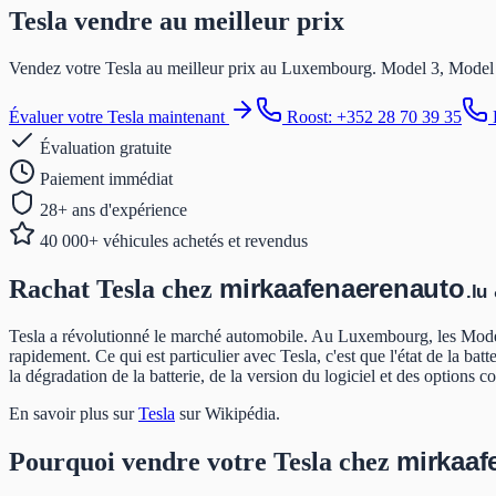
Tesla
vendre
au meilleur prix
Vendez votre Tesla au meilleur prix au Luxembourg. Model 3, Model 
Évaluer votre Tesla maintenant
Roost: +352 28 70 39 35
B
Évaluation gratuite
Paiement immédiat
28+ ans d'expérience
40 000+ véhicules achetés et revendus
mir
kaafen
aeren
auto
Rachat Tesla chez
.lu
Tesla a révolutionné le marché automobile. Au Luxembourg, les Model 3
rapidement. Ce qui est particulier avec Tesla, c'est que l'état de la b
la dégradation de la batterie, de la version du logiciel et des option
En savoir plus sur
Tesla
sur Wikipédia
.
mir
kaaf
Pourquoi vendre votre Tesla chez