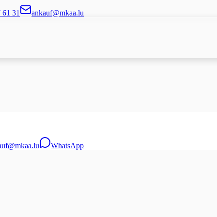
7 61 31
ankauf@mkaa.lu
auf@mkaa.lu
WhatsApp