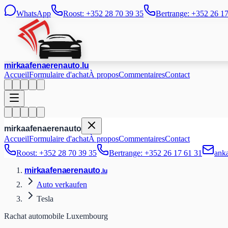
WhatsApp
Roost: +352 28 70 39 35
Bertrange: +352 26 1
mir
kaafen
aeren
auto
.lu
Accueil
Formulaire d'achat
À propos
Commentaires
Contact
mir
kaafen
aeren
auto
Accueil
Formulaire d'achat
À propos
Commentaires
Contact
Roost: +352 28 70 39 35
Bertrange: +352 26 17 61 31
ank
mir
kaafen
aeren
auto
.lu
Auto verkaufen
Tesla
Rachat automobile Luxembourg