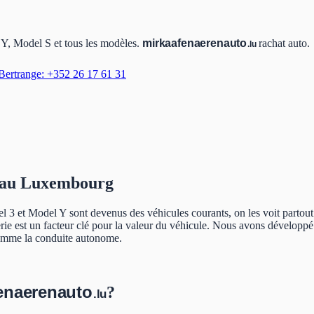
Y, Model S et tous les modèles.
mir
kaafen
aeren
auto
rachat auto.
.lu
ertrange: +352 26 17 61 31
au Luxembourg
 et Model Y sont devenus des véhicules courants, on les voit partout. 
atterie est un facteur clé pour la valeur du véhicule. Nous avons dévelop
s comme la conduite autonome.
en
aeren
auto
?
.lu