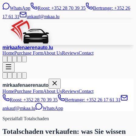
WhatsApp
Roost: +352 28 70 39 35
Bertrange: +352 26
17 61 31
ankauf@mkaa.lu
mir
kaafen
aeren
auto
.lu
Home
Purchase Form
About Us
Reviews
Contact
mir
kaafen
aeren
auto
Home
Purchase Form
About Us
Reviews
Contact
Roost: +352 28 70 39 35
Bertrange: +352 26 17 61 31
ankauf@mkaa.lu
WhatsApp
Spezialfall Totalschaden
Totalschaden verkaufen: was Sie wissen