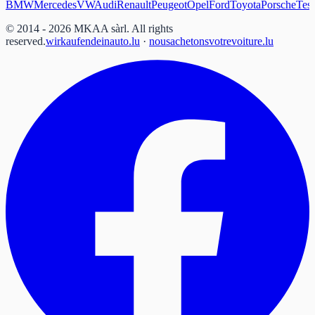
BMW
Mercedes
VW
Audi
Renault
Peugeot
Opel
Ford
Toyota
Porsche
Tesl
© 2014 - 2026 MKAA sàrl.
All rights
reserved.
wirkaufendeinauto.lu
·
nousachetonsvotrevoiture.lu