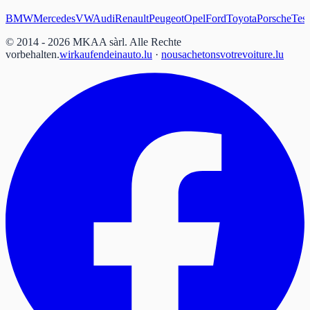
BMW
Mercedes
VW
Audi
Renault
Peugeot
Opel
Ford
Toyota
Porsche
Tesl
© 2014 - 2026 MKAA sàrl.
Alle Rechte
vorbehalten.
wirkaufendeinauto.lu
·
nousachetonsvotrevoiture.lu