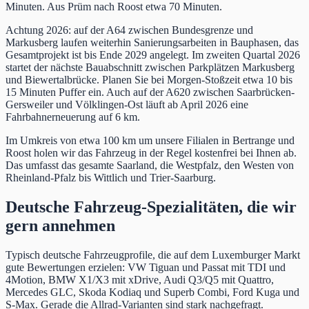
Minuten. Aus Prüm nach Roost etwa 70 Minuten.
Achtung 2026: auf der A64 zwischen Bundesgrenze und
Markusberg laufen weiterhin Sanierungsarbeiten in Bauphasen, das
Gesamtprojekt ist bis Ende 2029 angelegt. Im zweiten Quartal 2026
startet der nächste Bauabschnitt zwischen Parkplätzen Markusberg
und Biewertalbrücke. Planen Sie bei Morgen-Stoßzeit etwa 10 bis
15 Minuten Puffer ein. Auch auf der A620 zwischen Saarbrücken-
Gersweiler und Völklingen-Ost läuft ab April 2026 eine
Fahrbahnerneuerung auf 6 km.
Im Umkreis von etwa 100 km um unsere Filialen in Bertrange und
Roost holen wir das Fahrzeug in der Regel kostenfrei bei Ihnen ab.
Das umfasst das gesamte Saarland, die Westpfalz, den Westen von
Rheinland-Pfalz bis Wittlich und Trier-Saarburg.
Deutsche Fahrzeug-Spezialitäten, die wir
gern annehmen
Typisch deutsche Fahrzeugprofile, die auf dem Luxemburger Markt
gute Bewertungen erzielen: VW Tiguan und Passat mit TDI und
4Motion, BMW X1/X3 mit xDrive, Audi Q3/Q5 mit Quattro,
Mercedes GLC, Skoda Kodiaq und Superb Combi, Ford Kuga und
S-Max. Gerade die Allrad-Varianten sind stark nachgefragt.