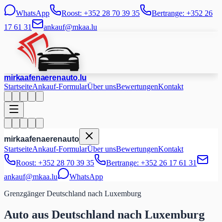
WhatsApp
Roost: +352 28 70 39 35
Bertrange: +352 26
17 61 31
ankauf@mkaa.lu
mir
kaafen
aeren
auto
.lu
Startseite
Ankauf-Formular
Über uns
Bewertungen
Kontakt
mir
kaafen
aeren
auto
Startseite
Ankauf-Formular
Über uns
Bewertungen
Kontakt
Roost: +352 28 70 39 35
Bertrange: +352 26 17 61 31
ankauf@mkaa.lu
WhatsApp
Grenzgänger Deutschland nach Luxemburg
Auto aus Deutschland nach Luxemburg