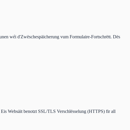
iounen wéi d'Zwëschespäicherung vum Formulaire-Fortschrëtt. Dës
. Eis Websäit benotzt SSL/TLS Verschlësselung (HTTPS) fir all