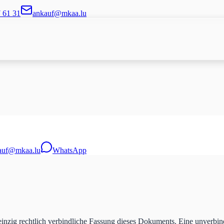
7 61 31
ankauf@mkaa.lu
auf@mkaa.lu
WhatsApp
inzig rechtlich verbindliche Fassung dieses Dokuments. Eine unverbind