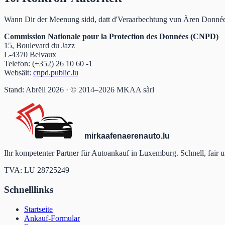
Wann Dir der Meenung sidd, datt d'Veraarbechtung vun Ären Donnéeën
Commission Nationale pour la Protection des Données (CNPD)
15, Boulevard du Jazz
L-4370 Belvaux
Telefon: (+352) 26 10 60 -1
Websäit:
cnpd.public.lu
Stand: Abrëll 2026 · © 2014–2026 MKAA sàrl
mir
kaafen
aeren
auto
.lu
Ihr kompetenter Partner für Autoankauf in Luxemburg. Schnell, fair 
TVA: LU 28725249
Schnelllinks
Startseite
Ankauf-Formular