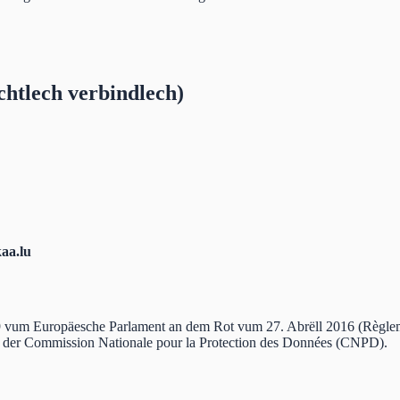
chtlech verbindlech)
aa.lu
79 vum Europäesche Parlament an dem Rot vum 27. Abrëll 2016 (Règl
 der Commission Nationale pour la Protection des Données (CNPD).