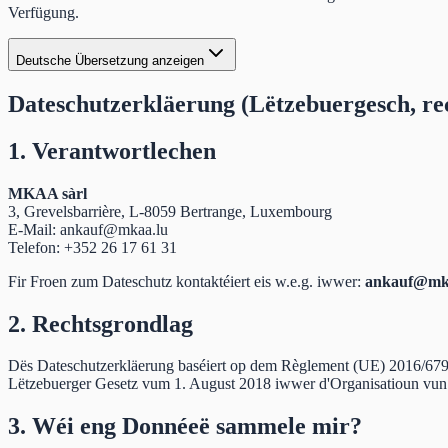
Verfügung.
Deutsche Übersetzung anzeigen
Dateschutzerkläerung (Lëtzebuergesch, re
1. Verantwortlechen
MKAA sàrl
3, Grevelsbarrière, L-8059 Bertrange, Luxembourg
E-Mail: ankauf@mkaa.lu
Telefon: +352 26 17 61 31
Fir Froen zum Dateschutz kontaktéiert eis w.e.g. iwwer:
ankauf@mk
2. Rechtsgrondlag
Dës Dateschutzerkläerung baséiert op dem Règlement (UE) 2016/6
Lëtzebuerger Gesetz vum 1. August 2018 iwwer d'Organisatioun vun
3. Wéi eng Donnéeë sammele mir?