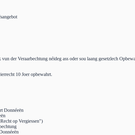
fsangebot
k vun der Veraarbechtung néideg ass oder sou laang gesetzlech Opbewae
ierrecht 10 Joer opbewahrt.
ert Donnéeën
eën
Recht op Vergiessen")
bechtung
 Donnéeën