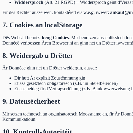
Widdersproch
(Art. 21 RGPD) – Widdersproch géint d'Veraa
Fir dës Rechter auszeiwen, kontaktéiert eis w.e.g. iwwer:
ankauf@mk
7. Cookies an localStorage
Dës Websäit benotzt
keng Cookies
. Mir benotzen ausschliisslech l
Donnéeë verloossen Ären Browser ni an ginn net un Drëtter iwwermët
8. Weidergab u Drëtter
Är Donnéeë ginn net un Drëtter weidergin, ausser:
Dir hutt Är explizit Zoustëmmung gin
Et ass gesetzlech obligatoresch (z.B. un Steierbéierden)
Et ass néideg fir d'Vertragserfëllung (z.B. Bankiwwerweisung
9. Datensécherheet
Mir setzen technesch an organisatoresch Moossname an, fir Är Donné
Kommunikatioun.
10. Kontroll-Autoritéit