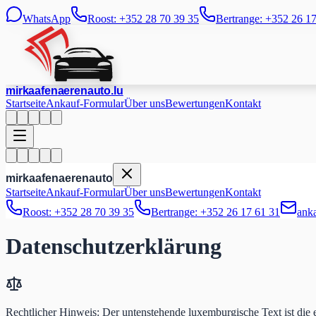
WhatsApp
Roost: +352 28 70 39 35
Bertrange: +352 26 1
mir
kaafen
aeren
auto
.lu
Startseite
Ankauf-Formular
Über uns
Bewertungen
Kontakt
mir
kaafen
aeren
auto
Startseite
Ankauf-Formular
Über uns
Bewertungen
Kontakt
Roost: +352 28 70 39 35
Bertrange: +352 26 17 61 31
ank
Datenschutzerklärung
Rechtlicher Hinweis: Der untenstehende luxemburgische Text ist die e