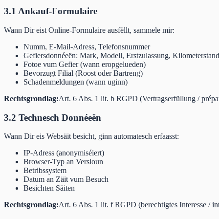
3.1 Ankauf-Formulaire
Wann Dir eist Online-Formulaire ausfëllt, sammele mir:
Numm, E-Mail-Adress, Telefonsnummer
Gefiersdonnéeën: Mark, Modell, Erstzulassung, Kilometerstan
Fotoe vum Gefier (wann eropgelueden)
Bevorzugt Filial (Roost oder Bartreng)
Schadenmeldungen (wann uginn)
Rechtsgrondlag:
Art. 6 Abs. 1 lit. b RGPD (Vertragserfüllung / prépa
3.2 Technesch Donnéeën
Wann Dir eis Websäit besicht, ginn automatesch erfaasst:
IP-Adress (anonymiséiert)
Browser-Typ an Versioun
Betribssystem
Datum an Zäit vum Besuch
Besichten Säiten
Rechtsgrondlag:
Art. 6 Abs. 1 lit. f RGPD (berechtigtes Interesse / in