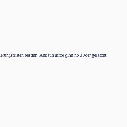
rungsfristen bestinn. Ankaufsufroe ginn no 3 Joer geläscht,