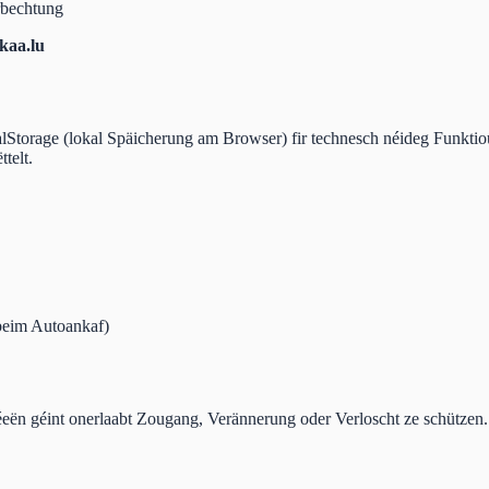
rbechtung
aa.lu
ocalStorage (lokal Späicherung am Browser) fir technesch néideg Funkt
telt.
 beim Autoankaf)
eën géint onerlaabt Zougang, Verännerung oder Verloscht ze schützen