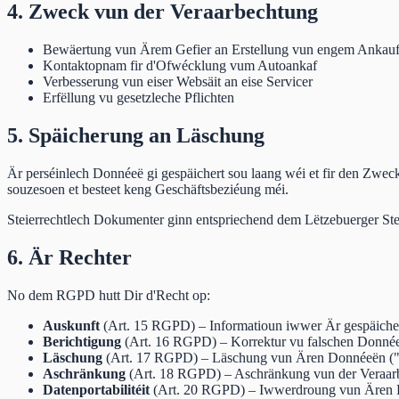
4. Zweck vun der Veraarbechtung
Bewäertung vun Ärem Gefier an Erstellung vun engem Ankau
Kontaktopnam fir d'Ofwécklung vum Autoankaf
Verbesserung vun eiser Websäit an eise Servicer
Erfëllung vu gesetzleche Pflichten
5. Späicherung an Läschung
Är perséinlech Donnéeë gi gespäichert sou laang wéi et fir den Zwec
souzesoen et besteet keng Geschäftsbeziéung méi.
Steierrechtlech Dokumenter ginn entspriechend dem Lëtzebuerger Ste
6. Är Rechter
No dem RGPD hutt Dir d'Recht op:
Auskunft
(Art. 15 RGPD) – Informatioun iwwer Är gespäich
Berichtigung
(Art. 16 RGPD) – Korrektur vu falschen Donné
Läschung
(Art. 17 RGPD) – Läschung vun Ären Donnéeën ("
Aschränkung
(Art. 18 RGPD) – Aschränkung vun der Veraar
Datenportabilitéit
(Art. 20 RGPD) – Iwwerdroung vun Ären