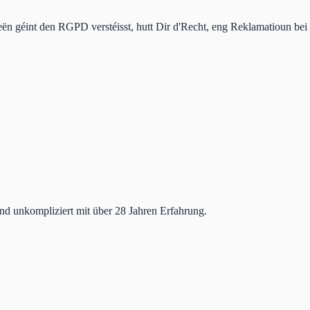
 géint den RGPD verstéisst, hutt Dir d'Recht, eng Reklamatioun bei d
und unkompliziert mit über 28 Jahren Erfahrung.