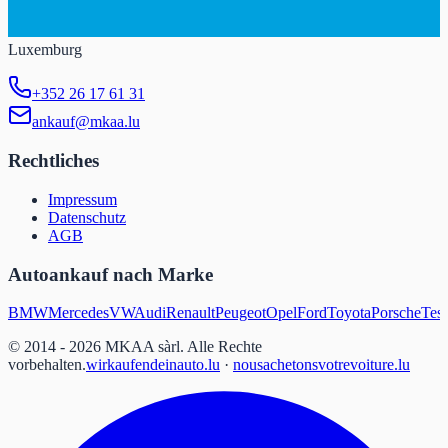
Luxemburg
+352 26 17 61 31
ankauf@mkaa.lu
Rechtliches
Impressum
Datenschutz
AGB
Autoankauf nach Marke
BMW
Mercedes
VW
Audi
Renault
Peugeot
Opel
Ford
Toyota
Porsche
Tesl
© 2014 - 2026 MKAA sàrl.
Alle Rechte
vorbehalten.
wirkaufendeinauto.lu
·
nousachetonsvotrevoiture.lu