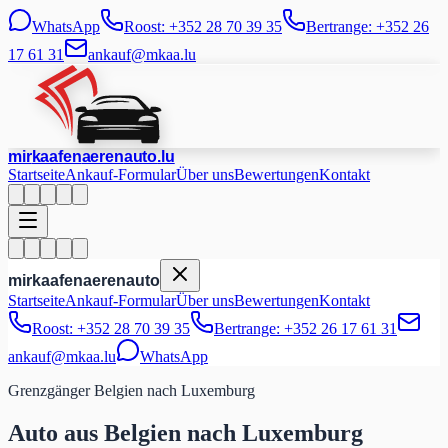
WhatsApp
Roost: +352 28 70 39 35
Bertrange: +352 26
17 61 31
ankauf@mkaa.lu
mir
kaafen
aeren
auto
.lu
Startseite
Ankauf-Formular
Über uns
Bewertungen
Kontakt
mir
kaafen
aeren
auto
Startseite
Ankauf-Formular
Über uns
Bewertungen
Kontakt
Roost: +352 28 70 39 35
Bertrange: +352 26 17 61 31
ankauf@mkaa.lu
WhatsApp
Grenzgänger Belgien nach Luxemburg
Auto aus Belgien nach Luxemburg