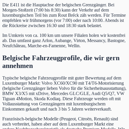
Die E411 ist die Hauptachse der belgischen Grenzgänger. Bei
Morgen-Stoßzeit (7:00 bis 8:30) kann der Verkehr auf dem
luxemburgischen Teil bis zum Rout Bréck zäh werden. Für Termine
empfehlen wir frühmorgens (vor 7:00) oder nach 10:00. Abends ist
die Rückreise zwischen 16:30 und 18:30 stark belastet.
Im Umkreis von ca. 100 km um unsere Filialen holen wir kostenfrei
ab. Das umfasst ganz Arlon, Aubange, Virton, Messancy, Bastogne,
Neufchâteau, Marche-en-Famenne, Wellin.
Belgische Fahrzeugprofile, die wir gern
annehmen
Typische belgische Fahrzeugprofile mit guter Bewertung auf dem
Luxemburger Markt: Volvo XC60/XC90 mit T4/T6-Motorisierung
(belgische Grenzgänger lieben Volvo für die Sicherheitsausstattung),
BMW X3/X5 mit xDrive, Mercedes GLC/GLE, Audi Q5/Q7, VW
Tiguan 4Motion, Skoda Kodiaq. Diese Fahrzeuge werden oft mit
Vollausstattung von Grenzgängern mit luxemburgischem
Einkommen gekauft und nach 3 bis 5 Jahren weiterverkauft.
Französisch-belgische Modelle (Peugeot, Citroën, Renault) sind
auch verbreitet, haben aber auf dem Luxemburger Markt eine