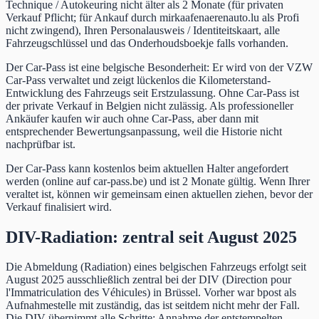
Technique / Autokeuring nicht älter als 2 Monate (für privaten
Verkauf Pflicht; für Ankauf durch mirkaafenaerenauto.lu als Profi
nicht zwingend), Ihren Personalausweis / Identiteitskaart, alle
Fahrzeugschlüssel und das Onderhoudsboekje falls vorhanden.
Der Car-Pass ist eine belgische Besonderheit: Er wird von der VZW
Car-Pass verwaltet und zeigt lückenlos die Kilometerstand-
Entwicklung des Fahrzeugs seit Erstzulassung. Ohne Car-Pass ist
der private Verkauf in Belgien nicht zulässig. Als professioneller
Ankäufer kaufen wir auch ohne Car-Pass, aber dann mit
entsprechender Bewertungsanpassung, weil die Historie nicht
nachprüfbar ist.
Der Car-Pass kann kostenlos beim aktuellen Halter angefordert
werden (online auf car-pass.be) und ist 2 Monate gültig. Wenn Ihrer
veraltet ist, können wir gemeinsam einen aktuellen ziehen, bevor der
Verkauf finalisiert wird.
DIV-Radiation: zentral seit August 2025
Die Abmeldung (Radiation) eines belgischen Fahrzeugs erfolgt seit
August 2025 ausschließlich zentral bei der DIV (Direction pour
l'Immatriculation des Véhicules) in Brüssel. Vorher war bpost als
Aufnahmestelle mit zuständig, das ist seitdem nicht mehr der Fall.
Die DIV übernimmt alle Schritte: Annahme der entstempelten