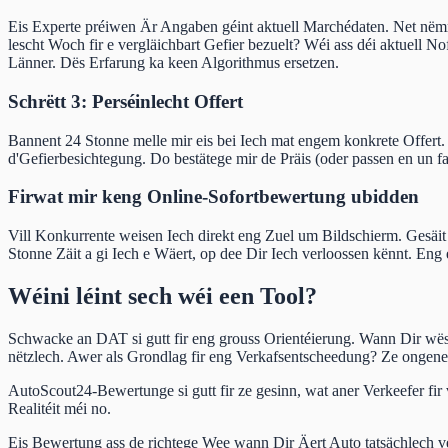
Eis Experte préiwen Är Angaben géint aktuell Marchédaten. Net nëm
lescht Woch fir e vergläichbart Gefier bezuelt? Wéi ass déi aktuell N
Länner. Dës Erfarung ka keen Algorithmus ersetzen.
Schrëtt 3: Perséinlecht Offert
Bannent 24 Stonne melle mir eis bei Iech mat engem konkrete Offert.
d'Gefierbesichtegung. Do bestätege mir de Präis (oder passen en un
Firwat mir keng Online-Sofortbewertung ubidden
Vill Konkurrente weisen Iech direkt eng Zuel um Bildschierm. Gesäit 
Stonne Zäit a gi Iech e Wäert, op dee Dir Iech verloossen kënnt. En
Wéini léint sech wéi een Tool?
Schwacke an DAT si gutt fir eng grouss Orientéierung. Wann Dir wësse
nëtzlech. Awer als Grondlag fir eng Verkafsentscheedung? Ze ongene
AutoScout24-Bewertunge si gutt fir ze gesinn, wat aner Verkeefer fir
Realitéit méi no.
Eis Bewertung ass de richtege Wee wann Dir Äert Auto tatsächlech ve