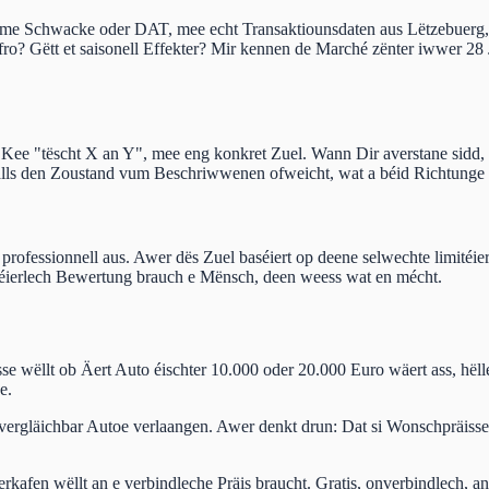
me Schwacke oder DAT, mee echt Transaktiounsdaten aus Lëtzebuerg, 
ofro? Gëtt et saisonell Effekter? Mir kennen de Marché zënter iwwer 28 
 Kee "tëscht X an Y", mee eng konkret Zuel. Wann Dir averstane sidd,
 falls den Zoustand vum Beschriwwenen ofweicht, wat a béid Richtunge
professionnell aus. Awer dës Zuel baséiert op deene selwechte limitéi
g éierlech Bewertung brauch e Mënsch, deen weess wat en mécht.
 wëllt ob Äert Auto éischter 10.000 oder 20.000 Euro wäert ass, hëlle
e.
 vergläichbar Autoe verlaangen. Awer denkt drun: Dat si Wonschpräisser
rkafen wëllt an e verbindleche Präis braucht. Gratis, onverbindlech, 