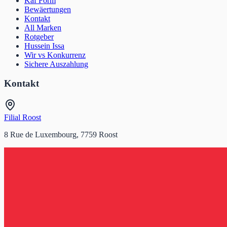
Kaf Form
Bewäertungen
Kontakt
All Marken
Rotgeber
Hussein Issa
Wir vs Konkurrenz
Sichere Auszahlung
Kontakt
Filial Roost
8 Rue de Luxembourg, 7759 Roost