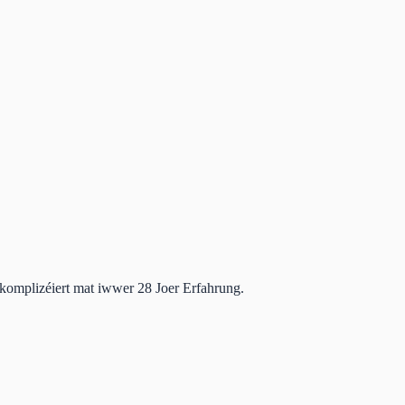
nkomplizéiert mat iwwer 28 Joer Erfahrung.