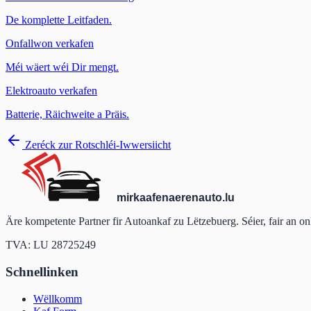
De komplette Leitfaden.
Onfallwon verkafen
Méi wäert wéi Dir mengt.
Elektroauto verkafen
Batterie, Räichweite a Präis.
Zeréck zur Rotschléi-Iwwersiicht
mir
kaafen
aeren
auto
.lu
Äre kompetente Partner fir Autoankaf zu Lëtzebuerg. Séier, fair an o
TVA: LU 28725249
Schnellinken
Wëllkomm