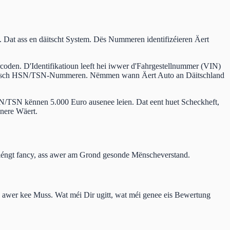
Dat ass en däitscht System. Dës Nummeren identifizéieren Äert
oden. D'Identifikatioun leeft hei iwwer d'Fahrgestellnummer (VIN)
g däitsch HSN/TSN-Nummeren. Nëmmen wann Äert Auto an Däitschland
/TSN kënnen 5.000 Euro ausenee leien. Dat eent huet Scheckheft,
anere Wäert.
Kléngt fancy, ass awer am Grond gesonde Mënscheverstand.
m, awer kee Muss. Wat méi Dir ugitt, wat méi genee eis Bewertung