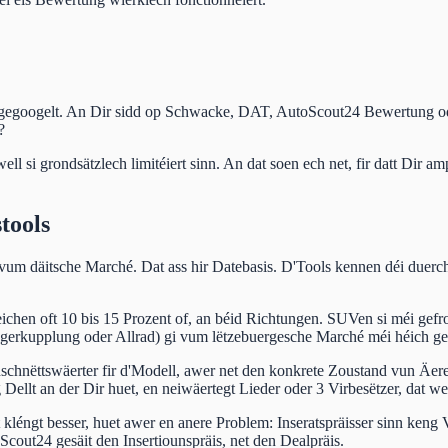
gegoogelt. An Dir sidd op Schwacke, DAT, AutoScout24 Bewertung oder
?
l si grondsätzlech limitéiert sinn. An dat soen ech net, fir datt Dir am
tools
vum däitsche Marché. Dat ass hir Datebasis. D'Tools kennen déi due
eichen oft 10 bis 15 Prozent of, an béid Richtungen. SUVen si méi gefr
ngerkupplung oder Allrad) gi vum lëtzebuergesche Marché méi héich ge
schnëttswäerter fir d'Modell, awer net den konkrete Zoustand vun Äer
llt an der Dir huet, en neiwäertegt Lieder oder 3 Virbesëtzer, dat w
 kléngt besser, huet awer en anere Problem: Inseratspräisser sinn ken
Scout24 gesäit den Insertiounspräis, net den Dealpräis.