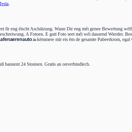
Tesla
.
geet fir eng éischt Aschätzung. Wann Dir eng méi genee Bewertung wëll
sbeschreiwung. A Fotoen. E gutt Foto seet méi wéi dausend Wierder. B
aafen
aeren
auto
këmmere mir eis ëm de gesamte Pabeerkrom, egal w
.lu
all bannent 24 Stonnen. Gratis an onverbindlech.