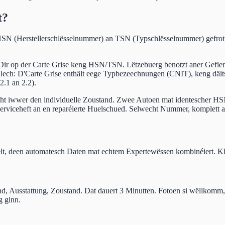
t?
N (Herstellerschlësselnummer) an TSN (Typschlësselnummer) gefrot. 
ir op der Carte Grise keng HSN/TSN. Lëtzebuerg benotzt aner Gefierc
t ähnlech: D'Carte Grise enthält eege Typbezeechnungen (CNIT), ken
.1 an 2.2).
t iwwer den individuelle Zoustand. Zwee Autoen mat identescher HSN
Serviceheft an en reparéierte Huelschued. Selwecht Nummer, komplett 
elt, deen automatesch Daten mat echtem Expertewëssen kombinéiert. 
tand, Ausstattung, Zoustand. Dat dauert 3 Minutten. Fotoen si wëllkom
g ginn.