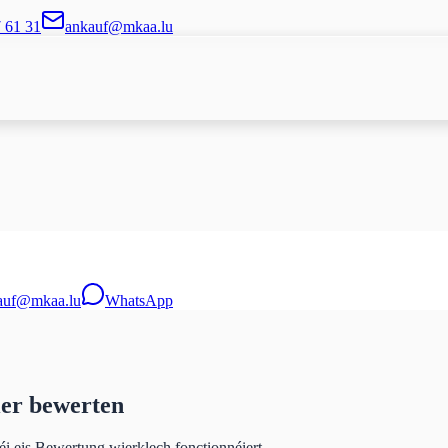
7 61 31
ankauf@mkaa.lu
auf@mkaa.lu
WhatsApp
ier bewerten
 eis Bewertung wierklech fonctionnéiert.