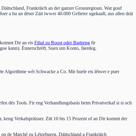
Däitschland, Frankräich an der ganzer Grousregioun. Wat gouf
Joer a hu an dëser Zäit iwwer 40.000 Gefierer ugekaaft, aus allen dräi
 kommt Dir an eis
Filial zu Roost oder Bartreng
fir
 goe kann). Ënnerschrëft, Suen um Konto, fäerdeg.
erte Algorithme wéi Schwacke a Co. Mir huele eis léiwer e puer
fen dës Tools. Fir eng Verhandlungsbasis beim Privatverkaf si si och
, keng Verkafspräisser. Zitt 10 bis 15 Prozent of an Dir kommt der
an op de Marché zu Lëtzebuerg, Däitschland a Frankräich