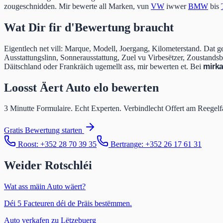
zougeschnidden. Mir bewerte all Marken, vun
VW
iwwer
BMW
bis
Wat Dir fir d'Bewertung braucht
Eigentlech net vill: Marque, Modell, Joergang, Kilometerstand. Dat 
Ausstattungslinn, Sonnerausstattung, Zuel vu Virbesëtzer, Zoustand
Däitschland oder Frankräich ugemellt ass, mir bewerten et. Bei
mir
k
Loosst Äert Auto elo bewerten
3 Minutte Formulaire. Echt Experten. Verbindlecht Offert am Reegelf
Gratis Bewertung starten
Roost: +352 28 70 39 35
Bertrange: +352 26 17 61 31
Weider Rotschléi
Wat ass mäin Auto wäert?
Déi 5 Facteuren déi de Präis bestëmmen.
Auto verkafen zu Lëtzebuerg