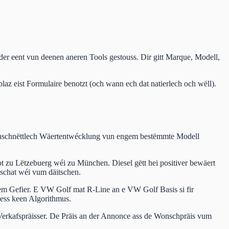
 eent vun deenen aneren Tools gestouss. Dir gitt Marque, Modell,
plaz eist Formulaire benotzt (och wann ech dat natierlech och wëll).
rchschnëttlech Wäertentwécklung vun engem bestëmmte Modell
ot zu Lëtzebuerg wéi zu München. Diesel gëtt hei positiver bewäert
schat wéi vum däitschen.
em Gefier. E VW Golf mat R-Line an e VW Golf Basis si fir
eess keen Algorithmus.
g Verkafspräisser. De Präis an der Annonce ass de Wonschpräis vum