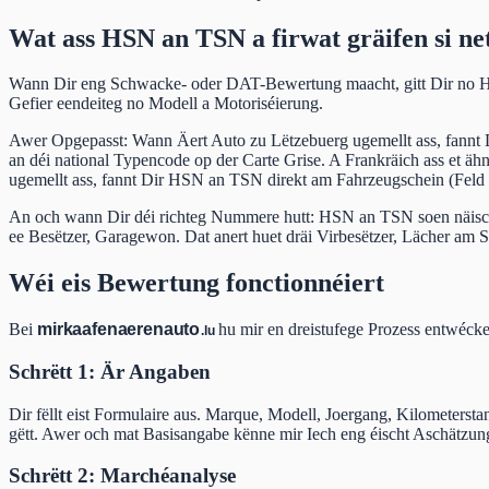
Wat ass HSN an TSN a firwat gräifen si ne
Wann Dir eng Schwacke- oder DAT-Bewertung maacht, gitt Dir no HS
Gefier eendeiteg no Modell a Motoriséierung.
Awer Opgepasst: Wann Äert Auto zu Lëtzebuerg ugemellt ass, fannt D
an déi national Typencode op der Carte Grise. A Frankräich ass e
ugemellt ass, fannt Dir HSN an TSN direkt am Fahrzeugschein (Feld 2
An och wann Dir déi richteg Nummere hutt: HSN an TSN soen näisch
ee Besëtzer, Garagewon. Dat anert huet dräi Virbesëtzer, Lächer am 
Wéi eis Bewertung fonctionnéiert
Bei
mir
kaafen
aeren
auto
hu mir en dreistufege Prozess entwéck
.lu
Schrëtt 1: Är Angaben
Dir fëllt eist Formulaire aus. Marque, Modell, Joergang, Kilometers
gëtt. Awer och mat Basisangabe kënne mir Iech eng éischt Aschätzun
Schrëtt 2: Marchéanalyse