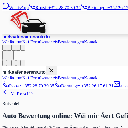
WhatsApp
Roost: +352 28 70 39 35
Bertrange: +352 26 1
mir
kaafen
aeren
auto
.lu
Wëllkomm
Kaf Form
Iwwer eis
Bewäertungen
Kontakt
mir
kaafen
aeren
auto
Wëllkomm
Kaf Form
Iwwer eis
Bewäertungen
Kontakt
Roost: +352 28 70 39 35
Bertrange: +352 26 17 61 31
ank
All Rotschléi
Rotschléi
Auto Bewertung online:
Wéi mir Äert Gef
Firwat en Algorithmus de Wäert vun Äerem Auto net ka kennen. A wéi