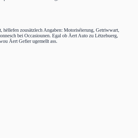
t, hëllefen zousätzlech Angaben: Motoriséierung, Getriwwart,
esonnesch bei Occasiounen. Egal ob Äert Auto zu Lëtzebuerg,
ou Äert Gefier ugemellt ass.