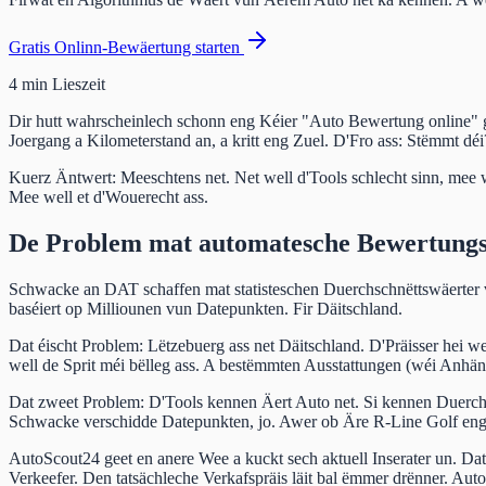
Gratis Onlinn-Bewäertung starten
4 min Lieszeit
Dir hutt wahrscheinlech schonn eng Kéier "Auto Bewertung online" 
Joergang a Kilometerstand an, a kritt eng Zuel. D'Fro ass: Stëmmt déi
Kuerz Äntwert: Meeschtens net. Net well d'Tools schlecht sinn, mee wel
Mee well et d'Wouerecht ass.
De Problem mat automatesche Bewertungs
Schwacke an DAT schaffen mat statisteschen Duerchschnëttswäerter 
baséiert op Milliounen vun Datepunkten. Fir Däitschland.
Dat éischt Problem: Lëtzebuerg ass net Däitschland. D'Präisser hei w
well de Sprit méi bëlleg ass. A bestëmmten Ausstattungen (wéi Anhä
Dat zweet Problem: D'Tools kennen Äert Auto net. Si kennen Duerch
Schwacke verschidde Datepunkten, jo. Awer ob Äre R-Line Golf eng De
AutoScout24 geet en anere Wee a kuckt sech aktuell Inserater un. Dat
Verkeefer. Den tatsächleche Verkafspräis läit bal ëmmer drënner. Auto