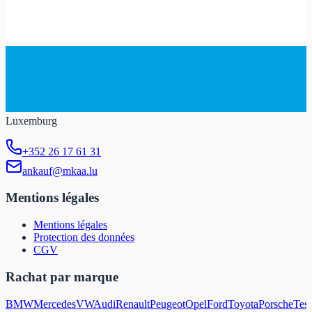
Luxemburg
+352 26 17 61 31
ankauf@mkaa.lu
Mentions légales
Mentions légales
Protection des données
CGV
Rachat par marque
BMW
Mercedes
VW
Audi
Renault
Peugeot
Opel
Ford
Toyota
Porsche
Tesl