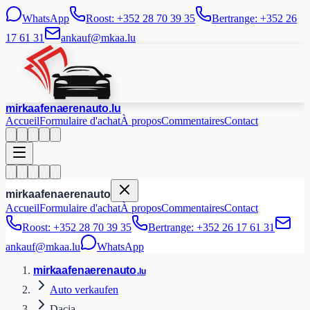
WhatsApp
Roost: +352 28 70 39 35
Bertrange: +352 26
17 61 31
ankauf@mkaa.lu
mir
kaafen
aeren
auto
.lu
Accueil
Formulaire d'achat
À propos
Commentaires
Contact
mir
kaafen
aeren
auto
Accueil
Formulaire d'achat
À propos
Commentaires
Contact
Roost: +352 28 70 39 35
Bertrange: +352 26 17 61 31
ankauf@mkaa.lu
WhatsApp
mir
kaafen
aeren
auto
.lu
Auto verkaufen
Dacia