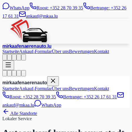
WhatsApp
Roost: +352 28 70 39 35
Bertrange: +352 26
17 61 31
ankauf@mkaa.lu
mir
kaafen
aeren
auto
.lu
Startseite
Ankauf-Formular
Über uns
Bewertungen
Kontakt
mir
kaafen
aeren
auto
Startseite
Ankauf-Formular
Über uns
Bewertungen
Kontakt
Roost: +352 28 70 39 35
Bertrange: +352 26 17 61 31
ankauf@mkaa.lu
WhatsApp
Alle Standorte
Lokaler Service