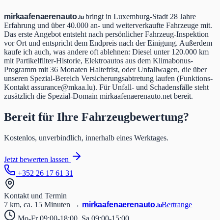
mir
kaafen
aeren
auto
bringt in Luxemburg-Stadt 28 Jahre
.lu
Erfahrung und über 40.000 an- und weiterverkaufte Fahrzeuge mit.
Das erste Angebot entsteht nach persönlicher Fahrzeug-Inspektion
vor Ort und entspricht dem Endpreis nach der Einigung. Außerdem
kaufe ich auch, was andere oft ablehnen: Diesel unter 120.000 km
mit Partikelfilter-Historie, Elektroautos aus dem Klimabonus-
Programm mit 36 Monaten Haltefrist, oder Unfallwagen, die über
unseren Spezial-Bereich Versicherungsabtretung laufen (Funktions-
Kontakt assurance@mkaa.lu). Für Unfall- und Schadensfälle steht
zusätzlich die Spezial-Domain mirkaafenaerenauto.net bereit.
Bereit für Ihre Fahrzeugbewertung?
Kostenlos, unverbindlich, innerhalb eines Werktages.
Jetzt bewerten lassen
+352 26 17 61 31
Kontakt und Termin
7 km, ca. 15 Minuten
→
mir
kaafen
aeren
auto
Bertrange
.lu
Mo-Fr 09:00-18:00, Sa 09:00-15:00