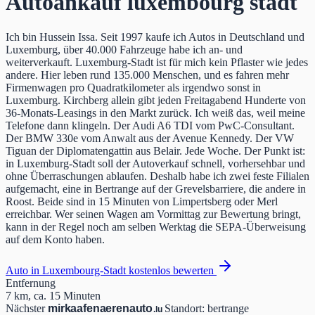
Autoankauf luxembourg stadt
Ich bin Hussein Issa. Seit 1997 kaufe ich Autos in Deutschland und
Luxemburg, über 40.000 Fahrzeuge habe ich an- und
weiterverkauft. Luxemburg-Stadt ist für mich kein Pflaster wie jedes
andere. Hier leben rund 135.000 Menschen, und es fahren mehr
Firmenwagen pro Quadratkilometer als irgendwo sonst in
Luxemburg. Kirchberg allein gibt jeden Freitagabend Hunderte von
36-Monats-Leasings in den Markt zurück. Ich weiß das, weil meine
Telefone dann klingeln. Der Audi A6 TDI vom PwC-Consultant.
Der BMW 330e vom Anwalt aus der Avenue Kennedy. Der VW
Tiguan der Diplomatengattin aus Belair. Jede Woche. Der Punkt ist:
in Luxemburg-Stadt soll der Autoverkauf schnell, vorhersehbar und
ohne Überraschungen ablaufen. Deshalb habe ich zwei feste Filialen
aufgemacht, eine in Bertrange auf der Grevelsbarriere, die andere in
Roost. Beide sind in 15 Minuten von Limpertsberg oder Merl
erreichbar. Wer seinen Wagen am Vormittag zur Bewertung bringt,
kann in der Regel noch am selben Werktag die SEPA-Überweisung
auf dem Konto haben.
Auto in Luxembourg-Stadt kostenlos bewerten
Entfernung
7 km, ca. 15 Minuten
Nächster
mir
kaafen
aeren
auto
Standort
:
bertrange
.lu