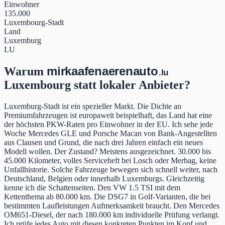
Einwohner
135.000
Luxembourg-Stadt
Land
Luxemburg
LU
mir
kaafen
aeren
auto
Warum
.lu
Luxembourg statt lokaler Anbieter?
Luxemburg-Stadt ist ein spezieller Markt. Die Dichte an
Premiumfahrzeugen ist europaweit beispielhaft, das Land hat eine
der höchsten PKW-Raten pro Einwohner in der EU. Ich sehe jede
Woche Mercedes GLE und Porsche Macan von Bank-Angestellten
aus Clausen und Grund, die nach drei Jahren einfach ein neues
Modell wollen. Der Zustand? Meistens ausgezeichnet. 30.000 bis
45.000 Kilometer, volles Serviceheft bei Losch oder Merbag, keine
Unfallhistorie. Solche Fahrzeuge bewegen sich schnell weiter, nach
Deutschland, Belgien oder innerhalb Luxemburgs. Gleichzeitig
kenne ich die Schattenseiten. Den VW 1.5 TSI mit dem
Kettenthema ab 80.000 km. Die DSG7 in Golf-Varianten, die bei
bestimmten Laufleistungen Aufmerksamkeit braucht. Den Mercedes
OM651-Diesel, der nach 180.000 km individuelle Prüfung verlangt.
Ich prüfe jedes Auto mit diesen konkreten Punkten im Kopf und