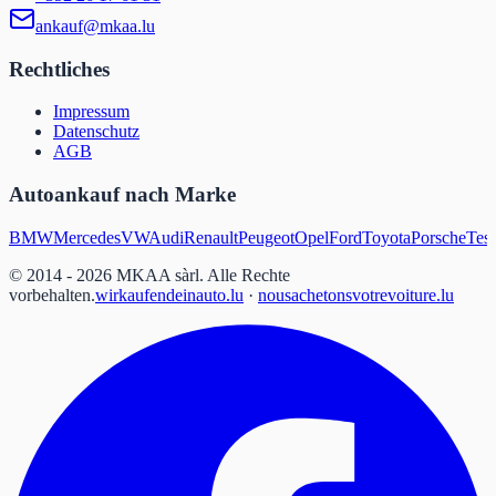
ankauf@mkaa.lu
Rechtliches
Impressum
Datenschutz
AGB
Autoankauf nach Marke
BMW
Mercedes
VW
Audi
Renault
Peugeot
Opel
Ford
Toyota
Porsche
Tesl
© 2014 - 2026 MKAA sàrl.
Alle Rechte
vorbehalten.
wirkaufendeinauto.lu
·
nousachetonsvotrevoiture.lu