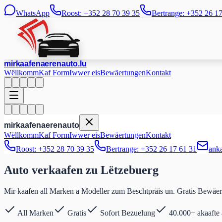
WhatsApp
Roost: +352 28 70 39 35
Bertrange: +352 26 1
mir
kaafen
aeren
auto
.lu
Wëllkomm
Kaf Form
Iwwer eis
Bewäertungen
Kontakt
mir
kaafen
aeren
auto
Wëllkomm
Kaf Form
Iwwer eis
Bewäertungen
Kontakt
Roost: +352 28 70 39 35
Bertrange: +352 26 17 61 31
ank
Auto verkaafen zu
Lëtzebuerg
Mir kaafen all Marken a Modeller zum Beschtpräis un. Gratis Bewäer
All Marken
Gratis
Sofort Bezuelung
40.000+ akaafte